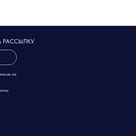
А РАССЫЛКУ
гласие на
почты