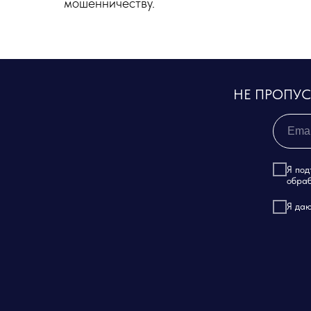
мошенничеству.
НЕ ПРОПУ
Я под
обраб
Я даю