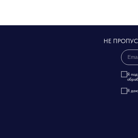
НЕ ПРОПУ
Я под
обраб
Я даю