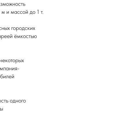
озможность
м и массой до 1 т.
ных городских
ареей ёмкостью
 некоторых
омпания-
обилей
сть одного
ды