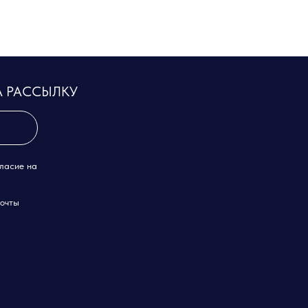
А РАССЫЛКУ
гласие на
почты