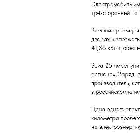
Электромобиль име
трёхсторонней погр
Внешние размеры 
дворах и заезжат
41,86 кВт‧ч, обес
Sova 25 имеет уни
регионах. Зарядн
производитель, ко
в российском клим
Цена одного элект
километра пробега
на электроэнерги