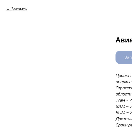
Закрыть
Ави
Зап
Проект 
сверхле
Стратег
области
TAM ~ 7
SAM ~ 7
SOM ~ 7.
Достижи
Сроки р