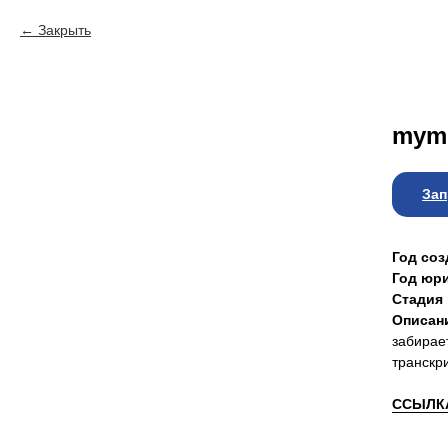
Закрыть
myme
Зап
Год соз
Год юри
Стадия 
Описан
забирает
транскр
ССЫЛКА