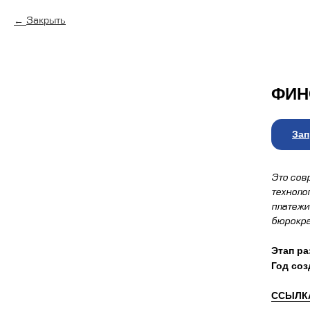
Закрыть
ФИН
Зап
Это сов
техноло
платежи
бюрокра
Этап ра
Год соз
ССЫЛКА