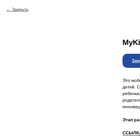
Закрыть
MyK
Зап
Это моб
детей. 
ребенка
родител
инновац
Этап ра
ССЫЛКА